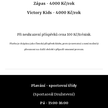
Zápas -
4
000 Kč/rok
Victory Kids
-
40
00 Kč/rok
Při neuhrazení příspěvků cena 100 Kč/trénink.
Platba je chápána jako členský příspěvek klubu, proto je nevratná a není možné ji
přesunout na další období v případě omezení provozu.
Plavání - sportovní třídy
(Sportareál Družstevní)
Pá -
1
5
:
0
0-1
6
:00