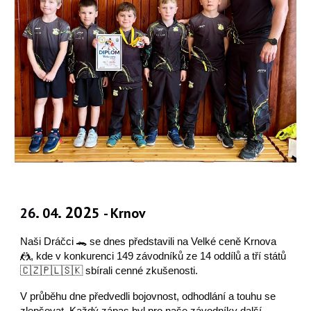
.
. 202
26
04
5
- Krnov
Naši Dráčci 🐊 se dnes představili na Velké ceně Krnova
🤼, kde v konkurenci 149 závodníků ze 14 oddílů a tří států
🇨🇿🇵🇱🇸🇰 sbírali cenné zkušenosti.
V průběhu dne předvedli bojovnost, odhodlání a touhu se
zlepšovat. Každý zápas byl pro naše závodníky další