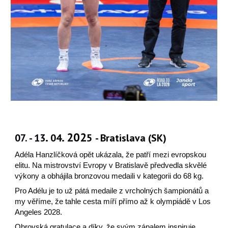
.
. 202
07. - 13
04
5
- Bratislava (SK)
Adéla Hanzlíčková opět ukázala, že patří mezi evropskou
elitu. Na mistrovství Evropy v Bratislavě předvedla skvělé
výkony a obhájila bronzovou medaili v kategorii do 68 kg.
Pro Adélu je to už pátá medaile z vrcholných šampionátů a
my věříme, že tahle cesta míří přímo až k olympiádě v Los
Angeles 2028.
Obrovská gratulace a díky, že svým zápalem inspiruje