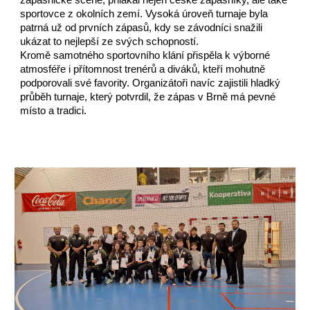
zápasnické scéně, přilákal nejen české zápasníky, ale také
sportovce z okolních zemí. Vysoká úroveň turnaje byla
patrná už od prvních zápasů, kdy se závodníci snažili
ukázat to nejlepší ze svých schopností.
Kromě samotného sportovního klání přispěla k výborné
atmosféře i přítomnost trenérů a diváků, kteří mohutně
podporovali své favority. Organizátoři navíc zajistili hladký
průběh turnaje, který potvrdil, že zápas v Brně má pevné
místo a tradici.