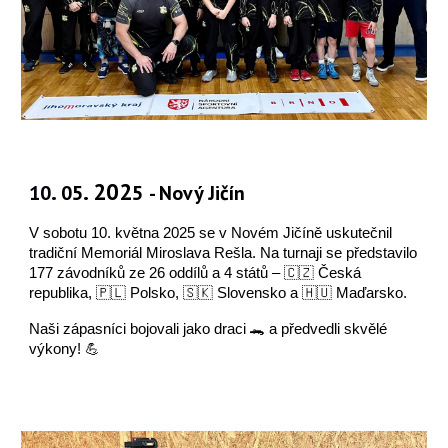
.
. 202
10
05
5
- Nový Jičín
V sobotu 10. května 2025 se v Novém Jičíně uskutečnil
tradiční
Memoriál Miroslava Rešla. Na turnaji se představilo
177 závodníků ze 26 oddílů a 4 států
– 🇨🇿 Česká
republika, 🇵🇱 Polsko, 🇸🇰 Slovensko a 🇭🇺 Maďarsko.
Naši zápasníci bojovali
jako draci
🐊 a předvedli skvělé
výkony! 💪