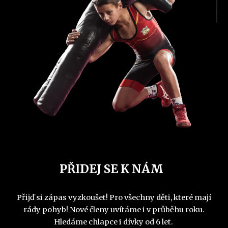
PŘIDEJ SE K NÁM
Přijď si zápas vyzkoušet! Pro všechny děti, které mají
rády pohyb! Nové členy uvítáme i v průběhu roku.
Hledáme chlapce i dívky od 6 let.