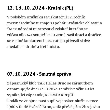
.-13.
. 202
12
10
4
- Krašnik (PL)
V polském Krašniku se uskutečnil 32. ročník
mezinárodního turnaje "O pohár Krašnické oblasti" a
"Mezinárodní mistrovství Polska", kterého se
zúčastnilo 347 soupeřů z 10 zemí. Naši draci a dračice
se v silné konkurenci neztratili a přivezli si dvě
medaile – druhé a třetí místo.
.
. 202
07
10
4
- Smutná zpráva
Zápasnický klub TAK Hellas Brno se zármutkem
oznamuje, že dne 02.10.2024 zemřel ve věku 83 let
vynikající zápasník JAROMÍR KREJČÍ.
Rodák ze Znojma nastoupil vojenskou službu v roce
1960 v Rudé Hvězdě Brno, z níž přešel přes Zbrojovku