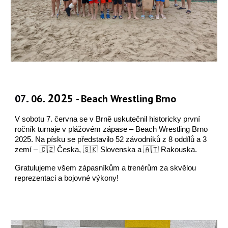
.
. 202
07
0
6
5
-
Beach Wrestling
Brn
o
V sobotu 7. června se v Brně uskutečnil historicky první
ročník turnaje v plážovém zápase –
Beach Wrestling Brno
2025. Na písku se představilo 52 závodníků z 8 oddílů a 3
zemí
– 🇨🇿 Česka, 🇸🇰 Slovenska a 🇦🇹 Rakouska.
Gratulujeme všem zápasníkům a trenérům za skvělou
reprezentaci a bojovné výkony!