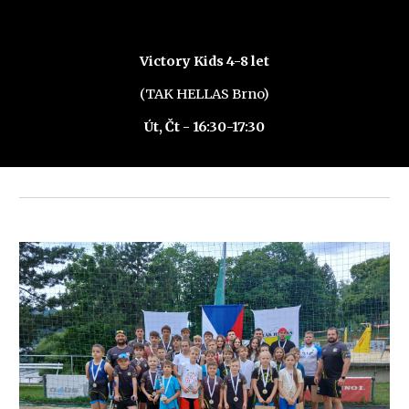
Victory Kids
4-
8
let
(TAK HELLAS Brno)
Ú
t, Čt
- 1
6
:
3
0-1
7
:
3
0