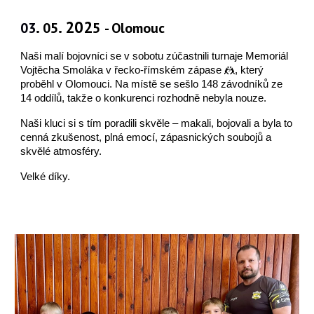
.
. 202
03
05
5
- Olomouc
Naši malí bojovníci se v sobotu zúčastnili turnaje
Memoriál
Vojtěcha Smoláka v řecko-římském zápase 🤼, který
proběhl v Olomouci. Na místě se sešlo 148 závodníků ze
14 oddílů, takže o konkurenci rozhodně n
ebyla nouze.
Naši kluci si s tím poradili skvěle –
makali, bojovali a b
yla to
cenná zkušenost, plná emocí, zápasnických soubojů a
skvělé atmosféry.
Velké díky.