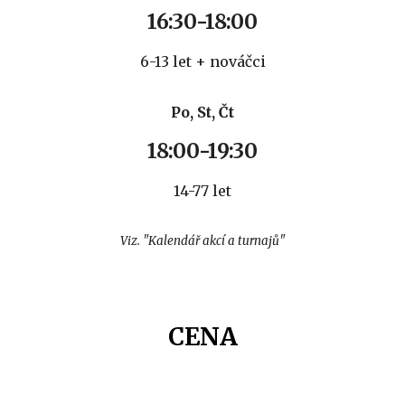
1
6
:
3
0-18:
0
0
6-1
3
let + nováčci
P
o
, S
t
, Č
t
18:00-19:30
1
4
-77 let
Viz. "Kalendář akcí a turnajů"
CENA