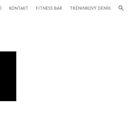
Ů
KONTAKT
FITNESS BAR
TRÉNINKOVÝ DENÍK
ion