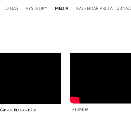
O NÁS
VÝSLEDKY
MÉDIA
KALENDÁŘ AKCÍ A TURNAJ
ip to main content
Skip to navigat
#3 SPIDER
IČÁK + STŘECHA + DŘEP